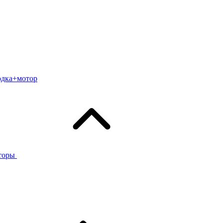
одка+мотор
торы