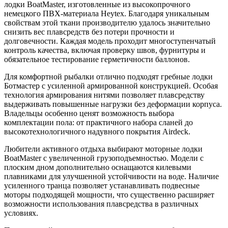
лодки BoatMaster, изготовленные из высокопрочного
немецкого ПВХ-материала Heytex. Благодаря уникальным
свойствам этой ткани производителю удалось значительно
снизить вес плавсредств без потери прочности и
долговечности. Каждая модель проходит многоступенчатый
контроль качества, включая проверку швов, фурнитуры и
обязательное тестирование герметичности баллонов.
Для комфортной рыбалки отлично подходят гребные лодки
Ботмастер с усиленной армированной конструкцией. Особая
технология армирования нитями позволяет плавсредству
выдерживать повышенные нагрузки без деформации корпуса.
Владельцы особенно ценят возможность выбора
комплектации пола: от практичного набора сланей до
высокотехнологичного надувного покрытия Airdeck.
Любители активного отдыха выбирают моторные лодки
BoatMaster с увеличенной грузоподъемностью. Модели с
плоским дном дополнительно оснащаются килевыми
плавниками для улучшенной устойчивости на воде. Наличие
усиленного транца позволяет устанавливать подвесные
моторы подходящей мощности, что существенно расширяет
возможности использования плавсредства в различных
условиях.