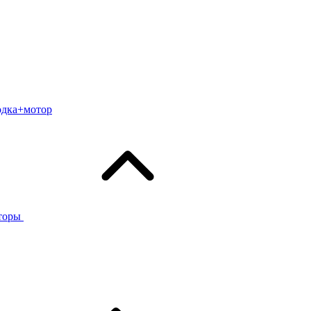
одка+мотор
торы