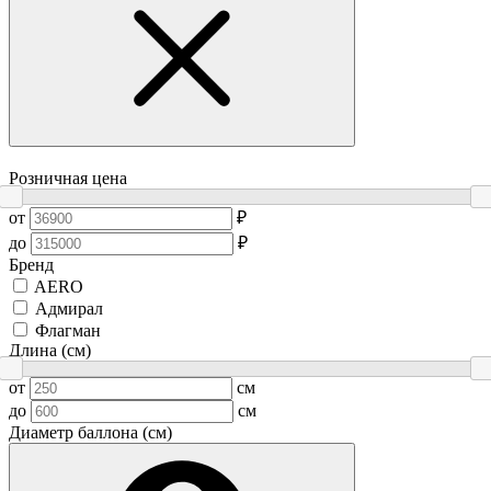
Розничная цена
от
₽
до
₽
Бренд
AERO
Адмирал
Флагман
Длина (см)
от
см
до
см
Диаметр баллона (см)