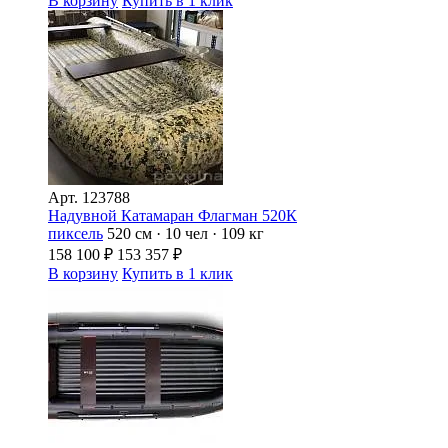
В корзину
Купить в 1 клик
Арт.
123788
Надувной Катамаран Флагман 520К
пиксель
520 см · 10 чел · 109 кг
158 100
₽
153 357
₽
В корзину
Купить в 1 клик