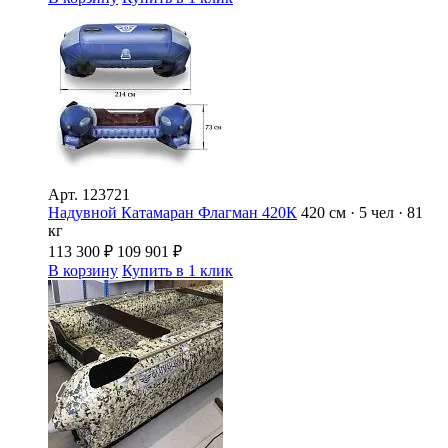
Арт.
123721
Надувной Катамаран Флагман 420К
420 см · 5 чел · 81
кг
113 300
₽
109 901
₽
В корзину
Купить в 1 клик