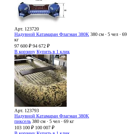
Арт.
123720
Надувной Катамаран Флагман 380K
380 см · 5 чел · 69
кг
97 600
₽
94 672
₽
В корзину
Купить в 1 клик
Арт.
123793
Надувной Катамаран Флагман 380K
пиксель
380 см · 5 чел · 69 кг
103 100
₽
100 007
₽
В корзину
Купить в 1 клик