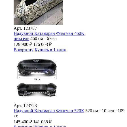
Арт.
123787
Надувной Катамаран Флагман 460K
пиксель
460 см · 6 чел
129 900
₽
126 003
₽
В корзину
Купить в 1 клик
Арт.
123723
Надувной Катамаран Флагман 520К
520 см · 10 чел · 109
кг
145 400
₽
141 038
₽