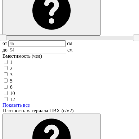
от
см
до
см
Вместимость (чел)
1
2
3
5
6
10
12
Показать все
Плотность материала ПВХ (г/м2)