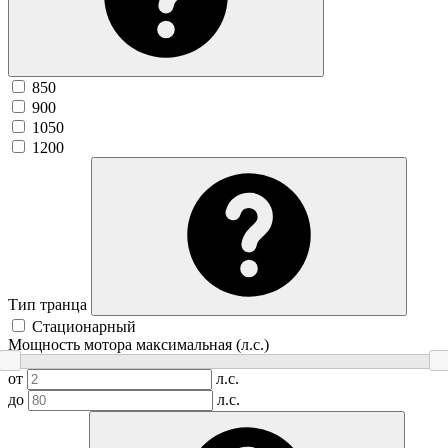
850
900
1050
1200
Тип транца
Стационарный
Мощность мотора максимальная (л.с.)
от
л.с.
до
л.с.