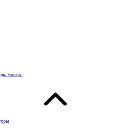
одка+мотор
торы