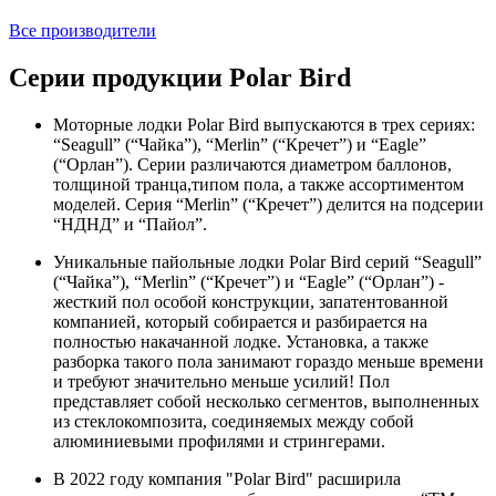
Все производители
Серии продукции Polar Bird
Моторные лодки Polar Bird выпускаются в трех сериях:
“Seagull” (“Чайка”), “Merlin” (“Кречет”) и “Eagle”
(“Орлан”). Серии различаются диаметром баллонов,
толщиной транца,типом пола, а также ассортиментом
моделей. Серия “Merlin” (“Кречет”) делится на подсерии
“НДНД” и “Пайол”.
Уникальные пайольные лодки Polar Bird серий “Seagull”
(“Чайка”), “Merlin” (“Кречет”) и “Eagle” (“Орлан”) -
жесткий пол особой конструкции, запатентованной
компанией, который собирается и разбирается на
полностью накачанной лодке. Установка, а также
разборка такого пола занимают гораздо меньше времени
и требуют значительно меньше усилий! Пол
представляет собой несколько сегментов, выполненных
из стеклокомпозита, соединяемых между собой
алюминиевыми профилями и стрингерами.
В 2022 году компания "Polar Bird" расширила