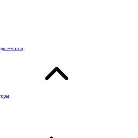
одка+мотор
торы