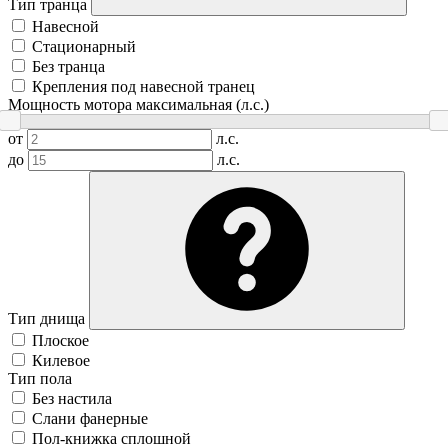
Тип транца
Навесной
Стационарный
Без транца
Крепления под навесной транец
Мощность мотора максимальная (л.с.)
от
л.с.
до
л.с.
Тип днища
Плоское
Килевое
Тип пола
Без настила
Слани фанерные
Пол-книжка сплошной