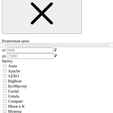
Розничная цена
от
₽
до
₽
Бренд
Аква
Apache
AERO
BigBoat
БотМастер
Gavial
Grinda
Compakt
Мнев и К
Мурена