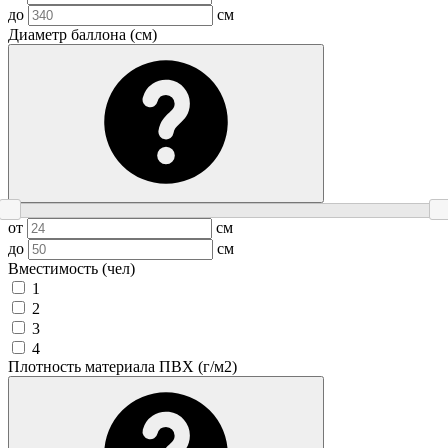
до
см
Диаметр баллона (см)
от
см
до
см
Вместимость (чел)
1
2
3
4
Плотность материала ПВХ (г/м2)