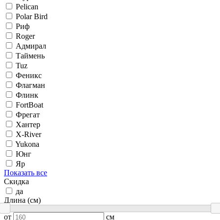
Pelican
Polar Bird
Риф
Roger
Адмирал
Таймень
Tuz
Феникс
Флагман
Флинк
FortBoat
Фрегат
Хантер
X-River
Yukona
Юнг
Яр
Показать все
Скидка
да
Длина (см)
от
см