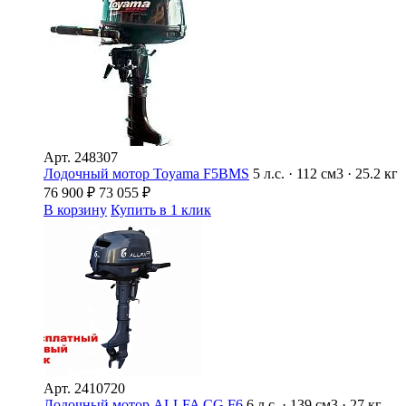
Арт.
248307
Лодочный мотор Toyama F5BMS
5 л.с. · 112 см3 · 25.2 кг
76 900
₽
73 055
₽
В корзину
Купить в 1 клик
Арт.
2410720
Лодочный мотор ALLFA CG F6
6 л.с. · 139 см3 · 27 кг