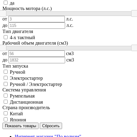
да
Мощность мотора (л.с.)
от
л.с.
до
л.с.
Тип двигателя
4-х тактный
Рабочий объем двигателя (см3)
от
см3
до
см3
Тип запуска
Ручной
Электростартер
Ручной / Электростартер
Система управления
Румпельная
Дистанционная
Страна производитель
Китай
Япония
Показать товары
Сбросить
Интернет-магазин "По волнам"