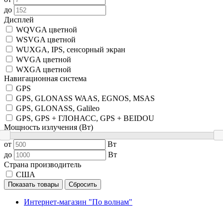
до
Дисплей
WQVGA цветной
WSVGA цветной
WUXGA, IPS, сенсорный экран
WVGA цветной
WXGA цветной
Навигационная система
GPS
GPS, GLONASS WAAS, EGNOS, MSAS
GPS, GLONASS, Galileo
GPS, GPS + ГЛОНАСС, GPS + BEIDOU
Мощность излучения (Вт)
от
Вт
до
Вт
Страна производитель
США
Показать товары
Сбросить
Интернет-магазин "По волнам"