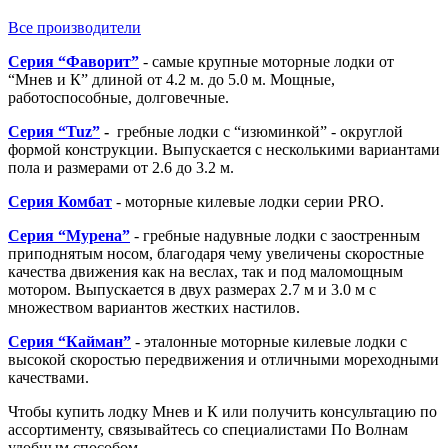
Все производители
Серия “Фаворит”
- самые крупные моторные лодки от
“Мнев и К” длиной от 4.2 м. до 5.0 м. Мощные,
работоспособные, долговечные.
Серия “Tuz”
-
гребные лодки с “изюминкой” - округлой
формой конструкции. Выпускается с несколькими вариантами
пола и размерами от 2.6 до 3.2 м.
Серия К
омбат
- моторные килевые лодки серии PRO.
Серия “Мурена”
- гребные надувные лодки с заостренным
приподнятым носом, благодаря чему увеличены скоростные
качества движения как на веслах, так и под маломощным
мотором. Выпускается в двух размерах 2.7 м и 3.0 м с
множеством вариантов жестких настилов.
Серия “Кайман”
- эталонные моторные килевые лодки с
высокой скоростью передвижения и отличными мореходными
качествами.
Чтобы купить лодку Мнев и К или получить консультацию по
ассортименту, связывайтесь со специалистами По Волнам
удобным способом.