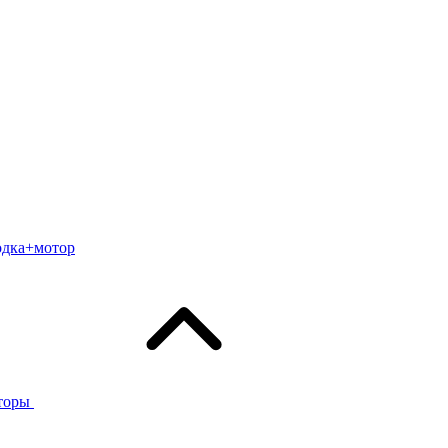
одка+мотор
торы